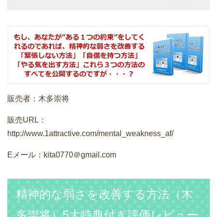
販売者：木多崇将
販売URL：
http://www.1attractive.com/mental_weakness_af/
Eメール：kita0770＠gmail.com
精神的な弱さを改善する方法（木
多崇将）5大特典付き評価レビュー