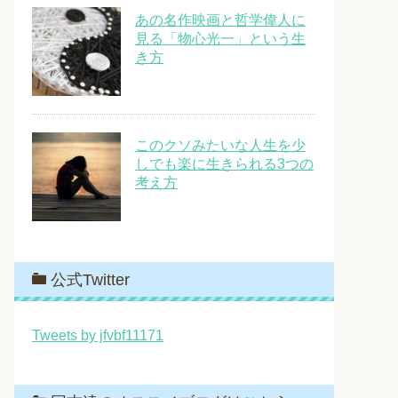
あの名作映画と哲学偉人に
見る「物心光一」という生
き方
このクソみたいな人生を少
しでも楽に生きられる3つの
考え方
公式Twitter
Tweets by jfvbf11171