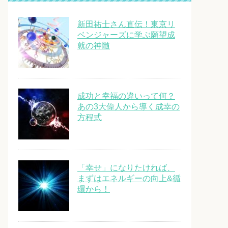
新田祐士さん直伝！東京リ
ベンジャーズに学ぶ願望成
就の神髄
成功と幸福の違いって何？
あの3大偉人から導く成幸の
方程式
「幸せ」になりたければ、
まずはエネルギーの向上&循
環から！