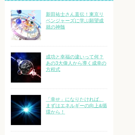
新田祐士さん直伝！東京リ
ベンジャーズに学ぶ願望成
就の神髄
成功と幸福の違いって何？
あの3大偉人から導く成幸の
方程式
「幸せ」になりたければ、
まずはエネルギーの向上&循
環から！