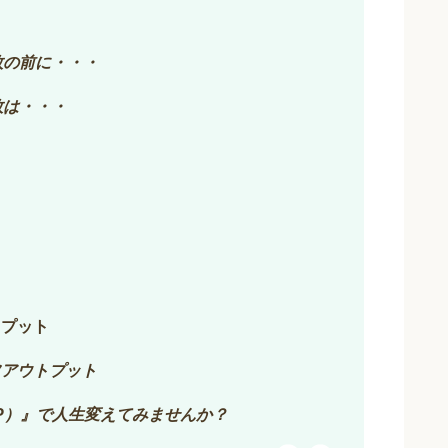
敗の前に・・・
敗は・・・
トプット
フアウトプット
Y（EOP）』で人生変えてみませんか？