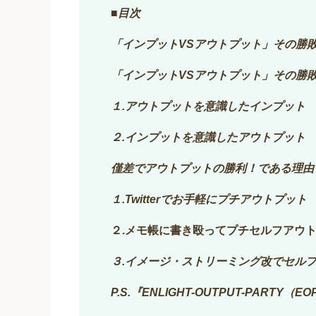
■目次
「インプットVSアウトプット」その勝
「インプットVSアウトプット」その勝
１.アウトプットを意識したインプット
２.インプットを意識したアウトプット
僅差でアウトプットの勝利！である理由
１.Twitterでお手軽にプチアウトプット
２.メモ帳に書き殴ってプチセルフアウ
３.イメージ・ストリーミング改でセル
P.S.『ENLIGHT-OUTPUT-PART