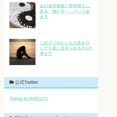
あの名作映画と哲学偉人に
見る「物心光一」という生
き方
このクソみたいな人生を少
しでも楽に生きられる3つの
考え方
公式Twitter
Tweets by jfvbf11171