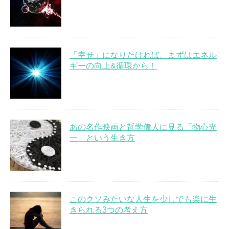
「幸せ」になりたければ、まずはエネル
ギーの向上&循環から！
あの名作映画と哲学偉人に見る「物心光
一」という生き方
このクソみたいな人生を少しでも楽に生
きられる3つの考え方