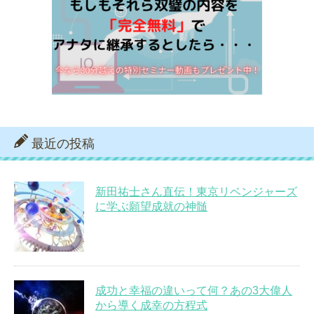
最近の投稿
新田祐士さん直伝！東京リベンジャーズ
に学ぶ願望成就の神髄
成功と幸福の違いって何？あの3大偉人
から導く成幸の方程式